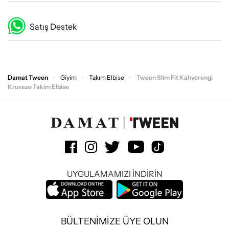
Satış Destek
Damat Tween
Giyim
Takım Elbise
Tween Slim Fit Kahverengi
Kruvaze Takim Elbise
UYGULAMAMIZI İNDİRİN
BÜLTENİMİZE ÜYE OLUN