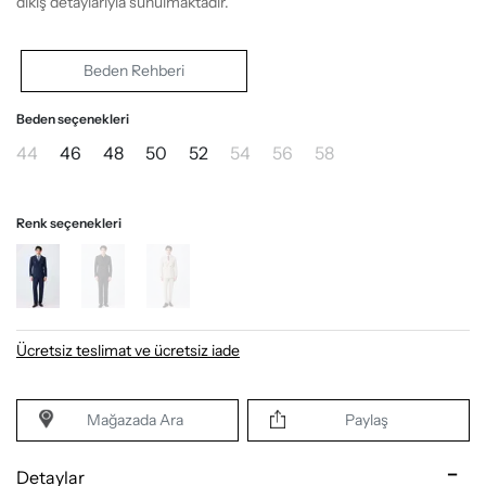
dikiş detaylarıyla sunulmaktadır.
Beden Rehberi
Beden seçenekleri
44
46
48
50
52
54
56
58
Renk seçenekleri
Ücretsiz teslimat ve ücretsiz iade
Mağazada Ara
Paylaş
Detaylar