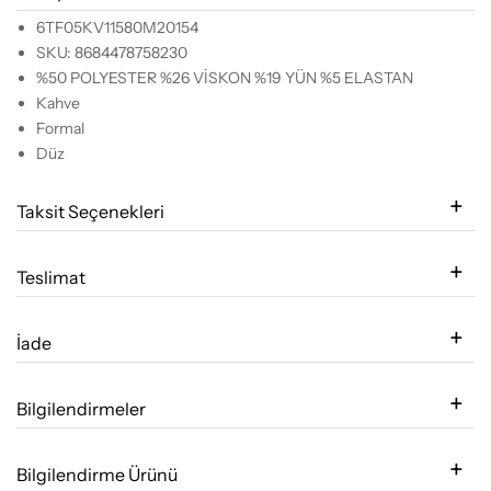
6TF05KV11580M20154
SKU: 8684478758230
%50 POLYESTER %26 VİSKON %19 YÜN %5 ELASTAN
Kahve
Formal
Düz
Taksit Seçenekleri
Teslimat
İade
Bilgilendirmeler
Bilgilendirme Ürünü