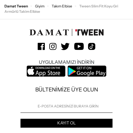
Damat Tween
Giyim
Takım Elbise
Tween Slim Fit Koyu Gri
Armürlü Takim Elbise
UYGULAMAMIZI İNDİRİN
BÜLTENİMİZE ÜYE OLUN
KAYIT OL