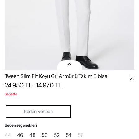
Tween Slim Fit Koyu Gri Armürlü Takim Elbise
24.950
TL
14.970
TL
Sepette
Beden Rehberi
Beden seçenekleri
44
46
48
50
52
54
56