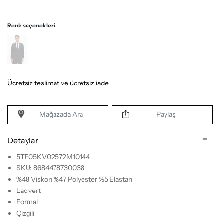
Renk seçenekleri
Ücretsiz teslimat ve ücretsiz iade
Mağazada Ara
Paylaş
Detaylar
5TF05KV02572M10144
SKU: 8684478730038
%48 Viskon %47 Polyester %5 Elastan
Lacivert
Formal
Çizgili