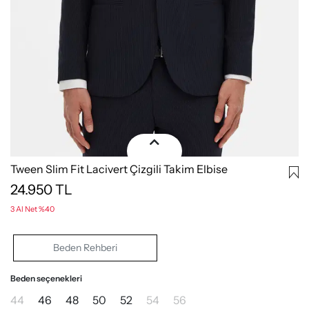
Tween Slim Fit Lacivert Çizgili Takim Elbise
24.950
TL
3 Al Net %40
Beden Rehberi
Beden seçenekleri
44
46
48
50
52
54
56