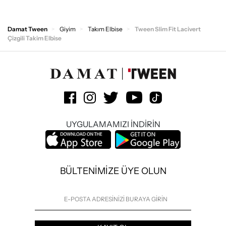
Damat Tween
Giyim
Takım Elbise
Tween Slim Fit Lacivert
Çizgili Takim Elbise
UYGULAMAMIZI İNDİRİN
BÜLTENİMİZE ÜYE OLUN