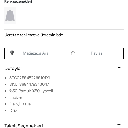
Renk seçenekleri
Ücretsiz teslimat ve ücretsiz iade
Mağazada Ara
Paylaş
Detaylar
3TC02F9452269101XL
SKU: 8684478343047
%50 Pamuk %50 Lyocell
Lacivert
Daily/Casual
Düz
Taksit Seçenekleri