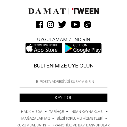
UYGULAMAMIZI İNDİRİN
BÜLTENİMİZE ÜYE OLUN
KAYIT OL
-
-
-
HAKKIMIZDA
TARIHÇE
İNSAN KAYNAKLARI
-
-
MAĞAZALARIMIZ
BILGI TOPLUMU HIZMETLERI
-
KURUMSAL SATIŞ
FRANCHISE VE BAYI BAŞVURULARI