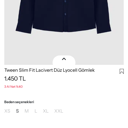
Tween Slim Fit Lacivert Düz Lyocell Gömlek
1.450
TL
3 Al Net %40
Beden seçenekleri
XS
S
M
L
XL
XXL