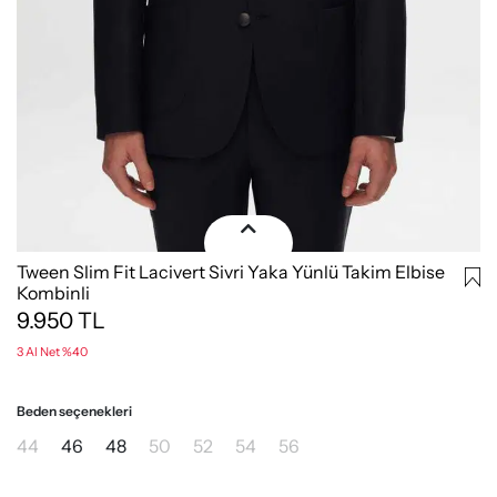
Tween Slim Fit Lacivert Sivri Yaka Yünlü Takim Elbise
Kombinli
9.950
TL
3 Al Net %40
Beden seçenekleri
44
46
48
50
52
54
56