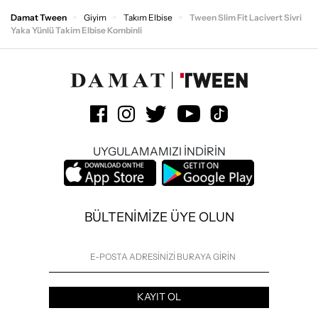
Damat Tween
Giyim
Takım Elbise
Tween Slim Fit Lacivert Sivri
Yaka Yünlü Takim Elbise Kombinli
UYGULAMAMIZI İNDİRİN
BÜLTENİMİZE ÜYE OLUN
KAYIT OL