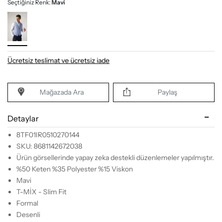
Seçtiğiniz Renk:
Mavi
Ücretsiz teslimat ve ücretsiz iade
Mağazada Ara
Paylaş
Detaylar
8TF01IR0510270144
SKU: 8681142672038
Ürün görsellerinde yapay zeka destekli düzenlemeler yapılmıştır.
%50 Keten %35 Polyester %15 Viskon
Mavi
T-MİX - Slim Fit
Formal
Desenli