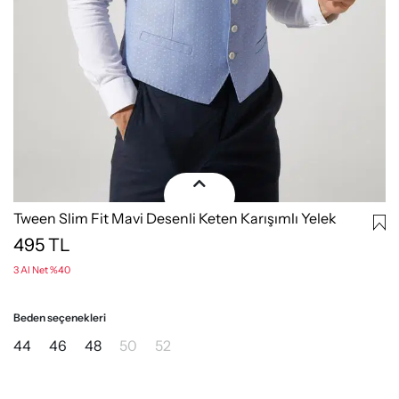
Tween Slim Fit Mavi Desenli Keten Karışımlı Yelek
495
TL
3 Al Net %40
Beden seçenekleri
44
46
48
50
52