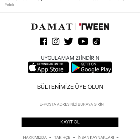
Yelek
UYGULAMAMIZI İNDİRİN
BÜLTENİMİZE ÜYE OLUN
KAYIT OL
-
-
-
HAKKIMIZDA
TARIHÇE
İNSAN KAYNAKLARI