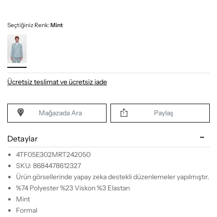
Seçtiğiniz Renk:
Mint
Ücretsiz teslimat ve ücretsiz iade
Mağazada Ara
Paylaş
Detaylar
4TF05E302MRT242050
SKU: 8684478612327
Ürün görsellerinde yapay zeka destekli düzenlemeler yapılmıştır.
%74 Polyester %23 Viskon %3 Elastan
Mint
Formal