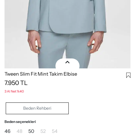
Tween Slim Fit Mint Takim Elbise
7.950
TL
3 Al Net %40
Beden Rehberi
Beden seçenekleri
46
48
50
52
54