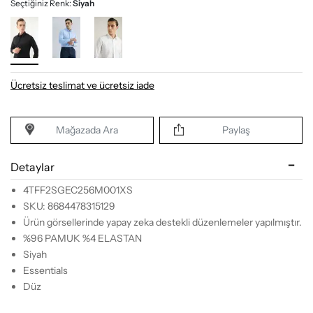
Seçtiğiniz Renk:
Siyah
Ücretsiz teslimat ve ücretsiz iade
Mağazada Ara
Paylaş
Detaylar
4TFF2SGEC256M001XS
SKU: 8684478315129
Ürün görsellerinde yapay zeka destekli düzenlemeler yapılmıştır.
%96 PAMUK %4 ELASTAN
Siyah
Essentials
Düz