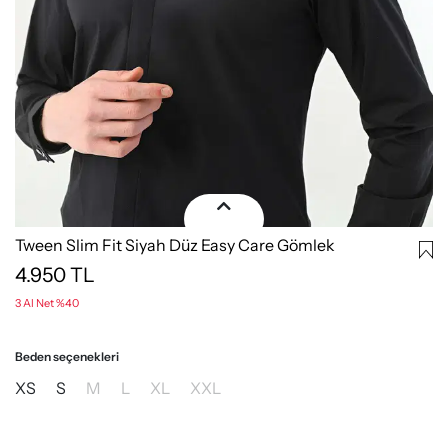
Tween Slim Fit Siyah Düz Easy Care Gömlek
4.950
TL
3 Al Net %40
Beden seçenekleri
XS
S
M
L
XL
XXL