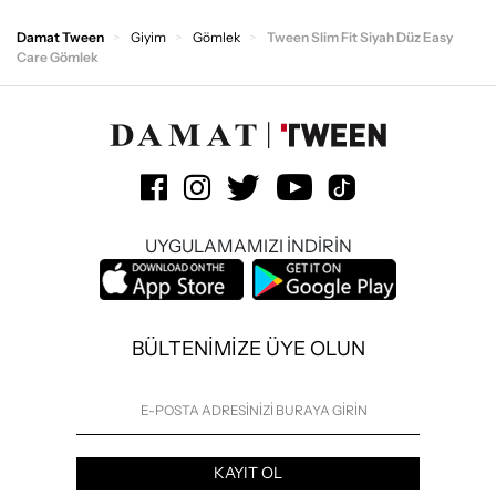
Damat Tween
Giyim
Gömlek
Tween Slim Fit Siyah Düz Easy
Care Gömlek
UYGULAMAMIZI İNDİRİN
BÜLTENİMİZE ÜYE OLUN
KAYIT OL