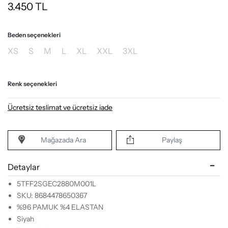
3.450
TL
Beden seçenekleri
XS
S
M
L
XL
XXL
3XL
Renk seçenekleri
Ücretsiz teslimat ve ücretsiz iade
Mağazada Ara
Paylaş
Detaylar
5TFF2SGEC2880M001L
SKU: 8684478650367
%96 PAMUK %4 ELASTAN
Siyah