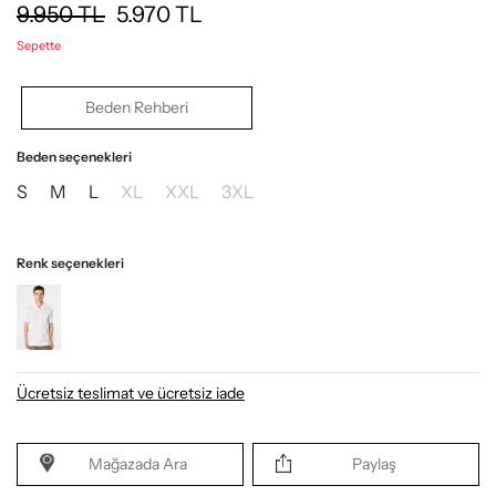
9.950
TL
5.970
TL
Sepette
Beden Rehberi
Beden seçenekleri
S
M
L
XL
XXL
3XL
Renk seçenekleri
Ücretsiz teslimat ve ücretsiz iade
Mağazada Ara
Paylaş