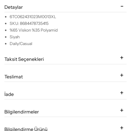
Detaylar
6TC062431023M0013XL
SKU: 8684478735415
%65 Viskon %35 Polyamid
Siyah
Daily/Casual
Taksit Seçenekleri
Teslimat
İade
Bilgilendirmeler
Bilgilendirme Ürünü