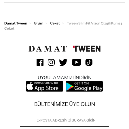
Damat Tween
Giyim
Ceket
Tween Slim Fit Vizon Çizgili Kumaş
Ceket
UYGULAMAMIZI İNDİRİN
BÜLTENİMİZE ÜYE OLUN