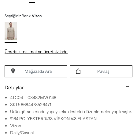
Seçtiğiniz Renk:
Vizon
Ücretsiz teslimat ve ücretsiz iade
Mağazada Ara
Paylaş
Detaylar
4TC04TL03482MV0148
SKU: 8684478526471
Ürün görsellerinde yapay zeka destekli düzenlemeler yapılmıştır.
%64 POLYESTER %33 VİSKON %3 ELASTAN
Vizon
Daily/Casual