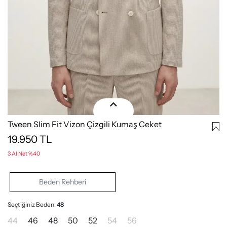
Tween Slim Fit Vizon Çizgili Kumaş Ceket
19.950
TL
3 Al Net %40
Beden Rehberi
Seçtiğiniz Beden:
48
44
46
48
50
52
54
56