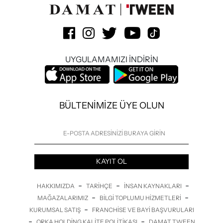
UYGULAMAMIZI İNDİRİN
BÜLTENİMİZE ÜYE OLUN
KAYIT OL
-
-
-
HAKKIMIZDA
TARIHÇE
İNSAN KAYNAKLARI
-
-
MAĞAZALARIMIZ
BILGI TOPLUMU HIZMETLERI
-
KURUMSAL SATIŞ
FRANCHISE VE BAYI BAŞVURULARI
-
-
ORKA HOLDING KALITE POLITIKASI
DAMAT TWEEN