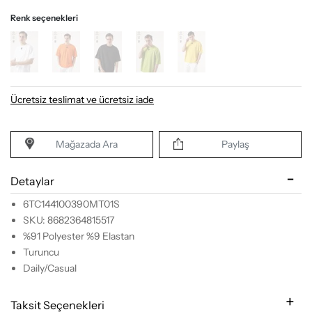
Renk seçenekleri
Ücretsiz teslimat ve ücretsiz iade
Mağazada Ara
Paylaş
Detaylar
6TC144100390MT01S
SKU: 8682364815517
%91 Polyester %9 Elastan
Turuncu
Daily/Casual
Taksit Seçenekleri