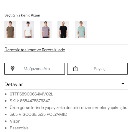
Seçtiğiniz Renk:
Vizon
Ücretsiz teslimat ve ücretsiz iade
Mağazada Ara
Paylaş
Detaylar
6TFF68900664MV02L
SKU: 8684478876347
Ürün görsellerinde yapay zeka destekli düzenlemeler yapılmıştır.
%65 VİSCOSE %35 POLYAMID
Vizon
Essentials