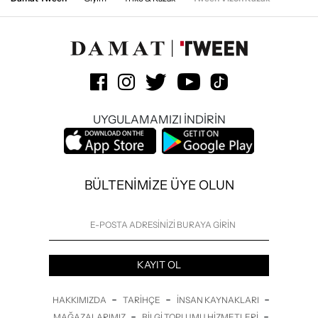
UYGULAMAMIZI İNDİRİN
BÜLTENİMİZE ÜYE OLUN
KAYIT OL
-
-
-
HAKKIMIZDA
TARIHÇE
İNSAN KAYNAKLARI
-
-
MAĞAZALARIMIZ
BILGI TOPLUMU HIZMETLERI