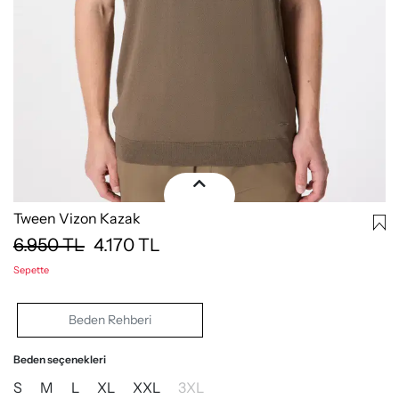
Tween Vizon Kazak
6.950
TL
4.170
TL
Sepette
Beden Rehberi
Beden seçenekleri
S
M
L
XL
XXL
3XL