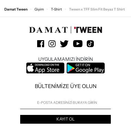
Damat Tween
Giyim
T-Shirt
Tween x TFF Slim Fit Beyaz T Shirt
UYGULAMAMIZI İNDİRİN
BÜLTENİMİZE ÜYE OLUN
KAYIT OL