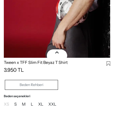
Tween x TFF Slim Fit Beyaz T Shirt
3.950
TL
Beden Rehberi
Beden seçenekleri
XS
S
M
L
XL
XXL