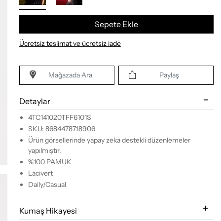
Sepete Ekle
Ücretsiz teslimat ve ücretsiz iade
Mağazada Ara
Paylaş
Detaylar
4TC141020TFF6101S
SKU: 8684478718906
Ürün görsellerinde yapay zeka destekli düzenlemeler
yapılmıştır.
%100 PAMUK
Lacivert
Daily/Casual
Kumaş Hikayesi