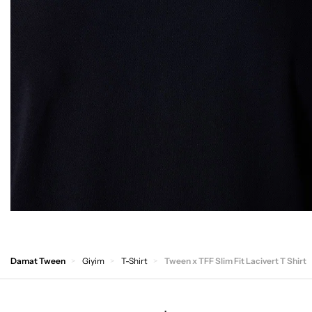
Damat Tween
Giyim
T-Shirt
Tween x TFF Slim Fit Lacivert T Shirt