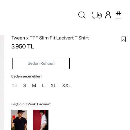
Tween x TFF Slim Fit Lacivert T Shirt
3.950
TL
Beden Rehberi
Beden seçenekleri
XS
S
M
L
XL
XXL
Seçtiğiniz Renk:
Lacivert