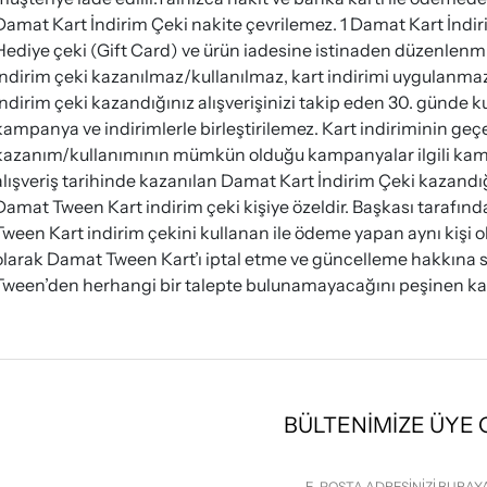
Damat Kart İndirim Çeki nakite çevrilemez. 1 Damat Kart İndirim
Hediye çeki (Gift Card) ve ürün iadesine istinaden düzenlenmiş 
İndirim çeki kazanılmaz/kullanılmaz, kart indirimi uygulanma
indirim çeki kazandığınız alışverişinizi takip eden 30. günde ku
kampanya ve indirimlerle birleştirilemez. Kart indiriminin geç
kazanım/kullanımının mümkün olduğu kampanyalar ilgili kampan
alışveriş tarihinde kazanılan Damat Kart İndirim Çeki kazandığı
Damat Tween Kart indirim çeki kişiye özeldir. Başkası tarafı
Tween Kart indirim çekini kullanan ile ödeme yapan aynı kişi 
olarak Damat Tween Kart’ı iptal etme ve güncelleme hakkına s
Tween’den herhangi bir talepte bulunamayacağını peşinen kab
BÜLTENİMİZE ÜYE