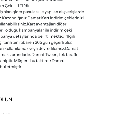
 Çeki = 1 TL’dir.
olan gider pusulası ile yapılan alışverişlerde
z.Kazandığınız Damat Kart indirim çeklerinizi
llanabilirsiniz.Kart avantajları diğer
erli olduğu kampanyalar ile indirim çeki
ya detaylarında belirtilmektedir.İlgili
 tarihten itibaren 365 gün geçerli olur.
ndan kullanılamaz veya devredilemez.Damat
olmak zorundadır. Damat Tween, tek taraflı
ahiptir. Müşteri, bu taktirde Damat
ul etmiştir.
 OLUN