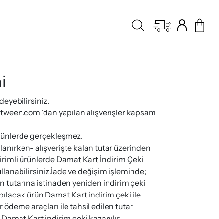
i
deyebilirsiniz.
ween.com ‘dan yapılan alışverişler kapsam
rünlerde gerçekleşmez.
anırken- alışverişte kalan tutar üzerinden
irimli ürünlerde Damat Kart İndirim Çeki
llanabilirsiniz.İade ve değişim işleminde;
ün tutarına istinaden yeniden indirim çeki
pılacak ürün Damat Kart indirim çeki ile
 ödeme araçları ile tahsil edilen tutar
 Damat Kart indirim çeki kazanılır.