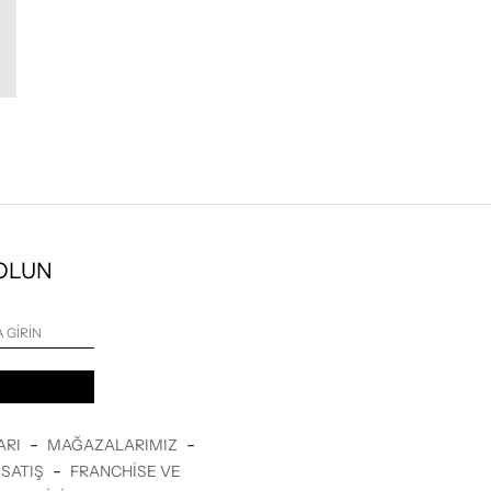
 OLUN
-
-
ARI
MAĞAZALARIMIZ
-
SATIŞ
FRANCHISE VE