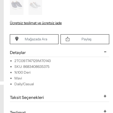
Ücretsiz teslimat ve ücretsiz iade
Mağazada Ara
Paylaş
Detaylar
2TC097747129M70143
SKU: 8683408635375
%100 Deri
Mavi
Daily/Casual
Taksit Seçenekleri
Teslimat