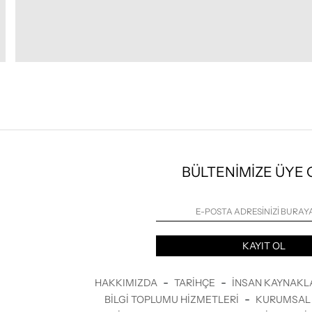
BÜLTENİMİZE ÜYE
KAYIT OL
-
-
HAKKIMIZDA
TARIHÇE
İNSAN KAYNAKL
-
BILGI TOPLUMU HIZMETLERI
KURUMSAL 