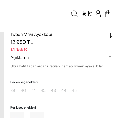
Tween Mavi Ayakkabi
12.950
TL
3 Al Net %40
Açıklama
Ultra hafif tabanlardan üretilen Damat-Tween ayakakbılar.
Beden seçenekleri
39
40
41
42
43
44
45
Renk seçenekleri